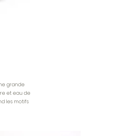
une grande
rre et eau de
d les motifs